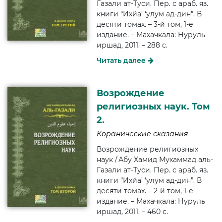
Газали ат-Туси. Пер. с араб. яз.
книги “Ихйа’ ‘улум ад-дин”. В
десяти томах. – 3-й том, 1-е
издание. – Махачкала: Нуруль
иршад, 2011. – 288 с.
Читать далее
Возрождение
религиозных наук. Том
2.
Коранические сказания
Возрождение религиозных
наук / Абу Хамид Мухаммад аль-
Газали ат-Туси. Пер. с араб. яз.
книги “Ихйа’ ‘улум ад-дин”. В
десяти томах. – 2-й том, 1-е
издание. – Махачкала: Нуруль
иршад, 2011. – 460 с.